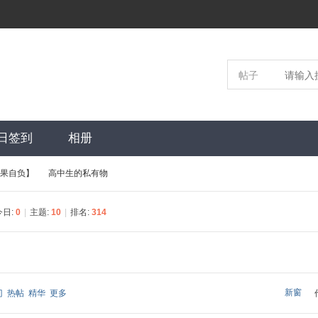
帖子
日签到
相册
后果自负】
高中生的私有物
今日:
0
|
主题:
10
|
排名:
314
›
新窗
门
热帖
精华
更多