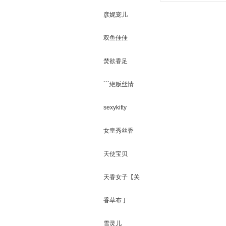
彦妮宠儿
双鱼佳佳
焚欲香足
```絶粄丝情
才
sexykitty
女皇秀丝香
天使宝贝
天香女子【关
有
闭】
香草布丁
雪灵儿