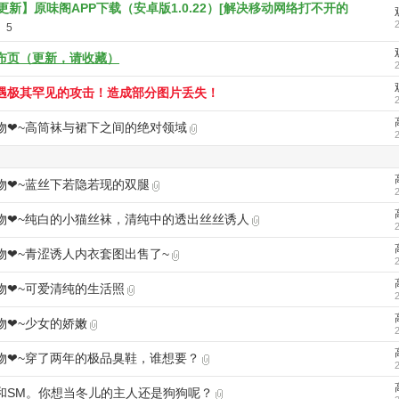
.13更新】原味阁APP下载（安卓版1.0.22）[解决移动网络打不开的
5
布页（更新，请收藏）
遇极其罕见的攻击！造成部分图片丢失！
物❤~高筒袜与裙下之间的绝对领域
物❤~蓝丝下若隐若现的双腿
物❤~纯白的小猫丝袜，清纯中的透出丝丝诱人
物❤~青涩诱人内衣套图出售了~
物❤~可爱清纯的生活照
物❤~少女的娇嫩
物❤~穿了两年的极品臭鞋，谁想要？
和SM。你想当冬儿的主人还是狗狗呢？