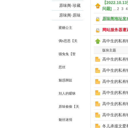
【2022.10
QQ:1572235
员可浏览发
专区【入味会
原味阁·珍藏
问题]
...
2
3
4
898】
帖】
员和VIP会员
版【仅对VIP
原味阁·原味
原味阁地址发
味
可浏览】
会员和发帖作
宝贝【切勿交
蜜糖公主
网站服务器遭
者开放】
易，否则后果
高中生的私有
偶s思思【关
自负】
版块主题
闭】
骚兔兔【暂
高中生的私有
关】
思丝
高中生的私有
魅惑脚趾
阁
高中生的私有
高中生的私有
别人的暧昧
高中生的私有
【关闭】
原味偷偷【关
高中生的私有
闭】
魅丝迷情
冬儿承接文爱