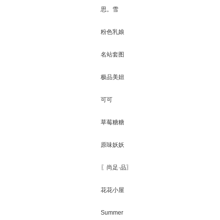
思。雪
粉色乳娘
名站套图
极品美妞
可可
草莓糖糖
原味妖妖
〖尚足·品〗
花花小屋
Summer