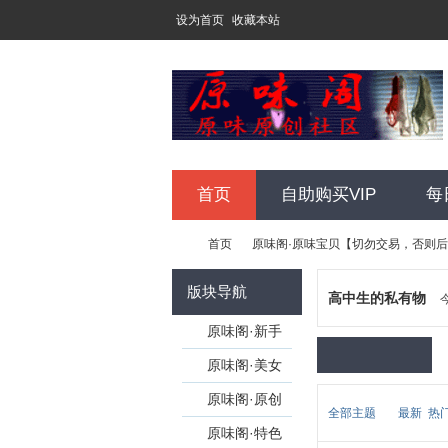
设为首页
收藏本站
首页
自助购买VIP
每
首页
原味阁·原味宝贝【切勿交易，否则
版块导航
高中生的私有物
原
»
原味阁·新手
›
培训
原味阁·美女
个人特区【开
原味阁·原创
全部主题
最新
热
版请联系
发图【注册会
原味阁·特色