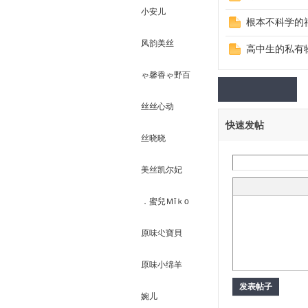
小安儿
根本不科学的
有
风韵美丝
高中生的私有
ゃ馨香ゃ野百
合
丝丝心动
快速发帖
丝晓晓
原
美丝凯尔妃
．蜜兒Ｍīｋo
原味尐寶貝
原味小绵羊
发表帖子
婉儿
味