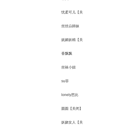
忧柔可儿【关
闭】
丝丝尛師妹
【关闭】
妩媚妖精【关
生
闭】
香飘飘
丝袜小妞
su菲
lonely芭比
活
圆圆【关闭】
妖娆女人【关