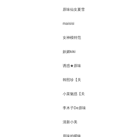
原味仙女夏雪
儿
maisisi
女神模特范
妖媚kiki
诱惑★原味
MM【关闭】
韩熙珍【关
闭】
小菜魅惑【关
闭】
李木子De原味
屋
清新小美
原味的暧昧