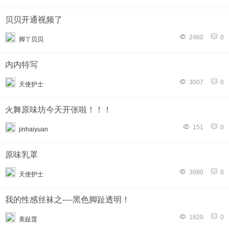
贝贝开通视频了
2460
0
脚丫贝贝
内内特写
3007
0
天使护士
火舞原味坊今天开张啦！！！
151
0
jinhaiyuan
原味乳罩
3080
0
天使护士
我的性感丝袜之----黑色脚趾透明！
1820
0
美趾莲