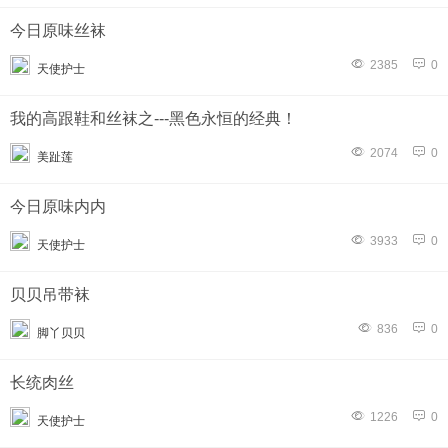
今日原味丝袜
2385
0
天使护士
我的高跟鞋和丝袜之---黑色永恒的经典！
2074
0
美趾莲
今日原味内内
3933
0
天使护士
贝贝吊带袜
836
0
脚丫贝贝
长统肉丝
1226
0
天使护士