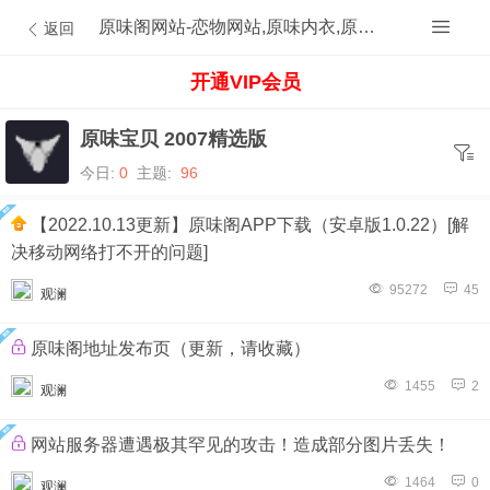
原味阁网站-恋物网站,原味内衣,原味内裤,原味丝袜,原味内内,原味MM,原味原创的原味论坛
返回
开通VIP会员
原味宝贝 2007精选版
今日:
0
主题:
96
【2022.10.13更新】原味阁APP下载（安卓版1.0.22）[解
决移动网络打不开的问题]
95272
45
观澜
原味阁地址发布页（更新，请收藏）
1455
2
观澜
网站服务器遭遇极其罕见的攻击！造成部分图片丢失！
1464
0
观澜