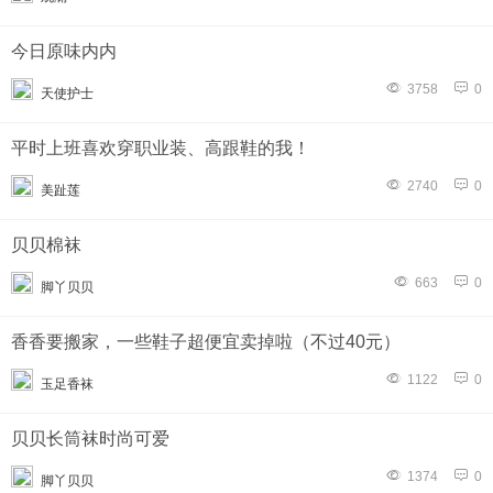
今日原味内内
3758
0
天使护士
平时上班喜欢穿职业装、高跟鞋的我！
2740
0
美趾莲
贝贝棉袜
663
0
脚丫贝贝
香香要搬家，一些鞋子超便宜卖掉啦（不过40元）
1122
0
玉足香袜
贝贝长筒袜时尚可爱
1374
0
脚丫贝贝