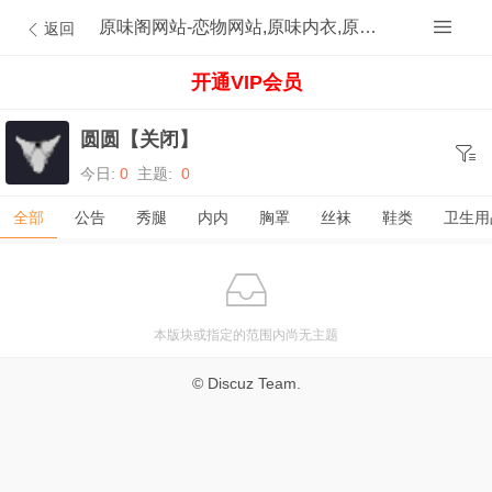
原味阁网站-恋物网站,原味内衣,原味内裤,原味丝袜,原味内内,原味MM,原味原创的原味论坛
返回
开通VIP会员
圆圆【关闭】
今日:
0
主题:
0
全部
公告
秀腿
内内
胸罩
丝袜
鞋类
卫生用
本版块或指定的范围内尚无主题
© Discuz Team.