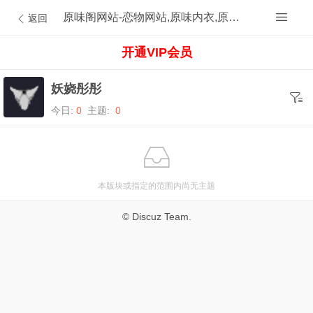
原味阁网站-恋物网站,原味内衣,原味内裤,原味丝袜,原味内内,原味MM,原味原创的原味论坛
返回
开通VIP会员
妖娆彤彤
今日:
0
主题:
0
本版块或指定的范围内尚无主题
© Discuz Team.